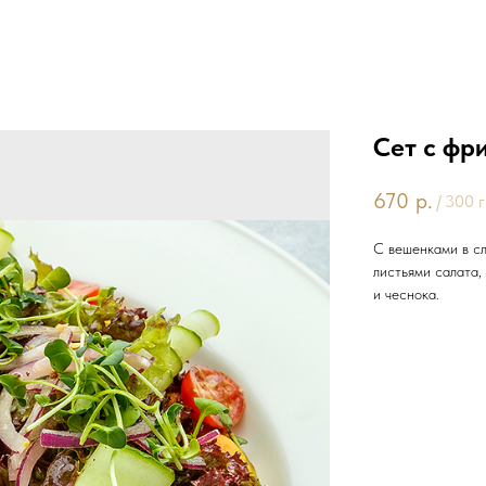
Сет с фр
670
р.
/
300 г
С вешенками в сл
листьями салата,
и чеснока.