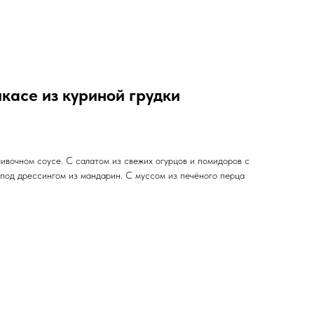
икасе из куриной грудки
ивочном соусе. С салатом из свежих огурцов и помидоров с
 под дрессингом из мандарин. С муссом из печёного перца