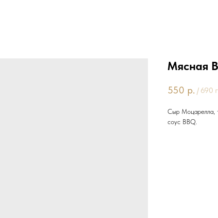
Мясная 
550
р.
/
690 г
Сыр Моцарелла, т
соус BBQ.